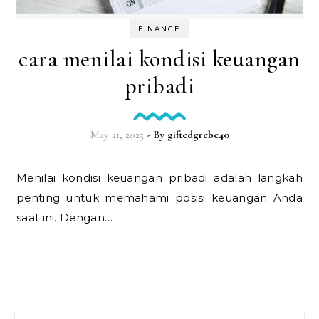
FINANCE
cara menilai kondisi keuangan
pribadi
May 21, 2025
- By
giftedgrebe40
Menilai kondisi keuangan pribadi adalah langkah
penting untuk memahami posisi keuangan Anda
saat ini. Dengan…